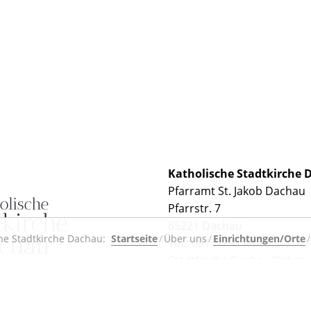
Katholische Stadtkirche
Pfarramt St. Jakob Dachau
Pfarrstr. 7
85221 Dachau
he Stadtkirche Dachau:
Startseite
Über uns
Einrichtungen/Orte
Tel.: 08131/36 38 - 0
Stadtkirche.Dachau@ebmu
Pfarrer:
Dr. theol. Benjami