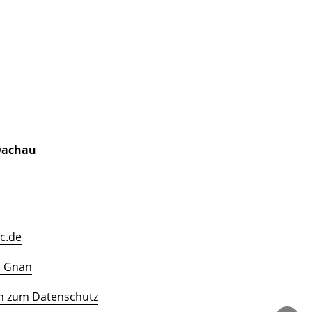
 Dachau
c.de
n Gnan
n zum Datenschutz