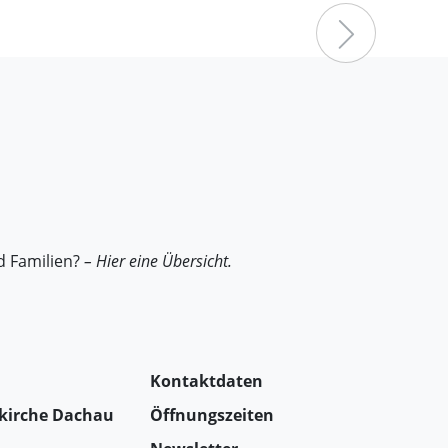
Nächster
d Familien?
– Hier eine Übersicht.
Kontaktdaten
tkirche Dachau
Öffnungszeiten