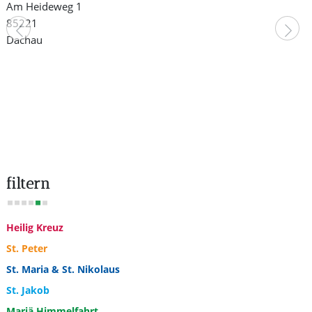
Am Heideweg 1
85221
Vorheriger Beitrag: Rosenkranz (Gebetstag um g
N
Dachau
filtern
Heilig Kreuz
St. Peter
St. Maria & St. Nikolaus
St. Jakob
Mariä Himmelfahrt