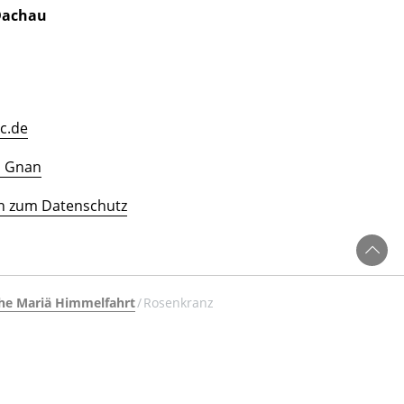
 Dachau
c.de
n Gnan
n zum Datenschutz
che Mariä Himmelfahrt
Rosenkranz