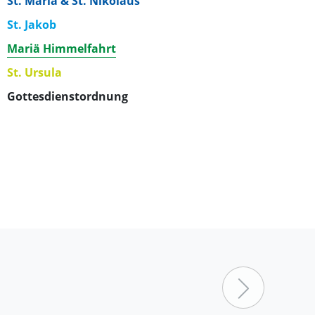
St. Maria & St. Nikolaus
St. Jakob
Mariä Himmelfahrt
St. Ursula
Gottesdienstordnung
Nächster