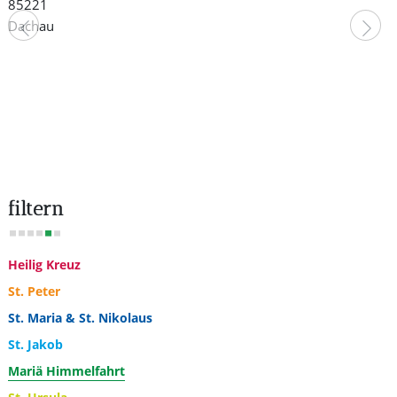
85221
Dachau
Vorheriger Beitrag: Rosenkranz
N
filtern
Heilig Kreuz
St. Peter
St. Maria & St. Nikolaus
St. Jakob
Mariä Himmelfahrt